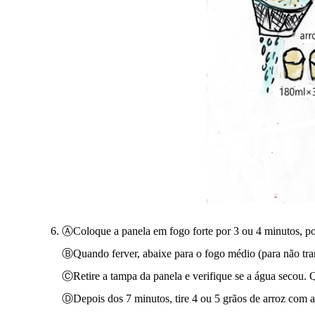
ⒶColoque a panela em fogo forte por 3 ou 4 minutos, po
ⒷQuando ferver, abaixe para o fogo médio (para não tran
ⒸRetire a tampa da panela e verifique se a água secou. 
ⒹDepois dos 7 minutos, tire 4 ou 5 grãos de arroz com a 