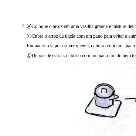
ⒶColoque o arroz em uma vasilha grande e misture delic
ⒷCubra o arroz da tigela com um pano para evitar a entra
Enquanto o vapor estiver quente, cubra-o com um "pano s
ⒸDepois de esfriar, cubra-o com um pano úmido bem torci