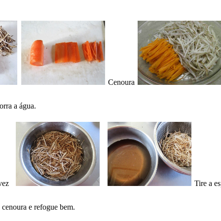
Cenoura
orra a água.
vez
Tire a e
a cenoura e refogue bem.