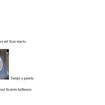
a
o até ficar macio.
Tampe a panela
u] ficarem brilhosos.