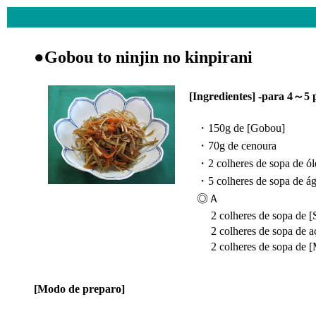
●Gobou to ninjin no kinpirani
[Ingredientes] -para 4～5 
・150g de [Gobou]
・70g de cenoura
・2 colheres de sopa de ól
・5 colheres de sopa de á
◎Ａ
2 colheres de sopa de [
2 colheres de sopa de a
2 colheres de sopa de [M
[Modo de preparo]