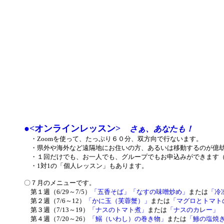
●<オンラインレッスン>
さぁ、あなたも！
・Zoomを使って、たっぷり６０分、双方向で行ないます。
・県外や海外など遠隔地にお住いの方、あるいは移動するのが億劫
・１回だけでも、お一人でも、グループでもお申込みができます（
・1対1の「個人レッスン」もあります。
〇７月のメニューです。
第１週（6/29～7/5）
「五香そば」
「なすの味噌炒め」
または
「冷
第２週（7/6～12）
「かに玉（芙蓉蟹）」
または
「マグロとトマト
第３週（7/13～19）
「ナスのトマト煮」
または
「ナスのカレー」
第４週（7/20～26）
「鰯（いわし）の巻き物」
または
「鯵の塩焼