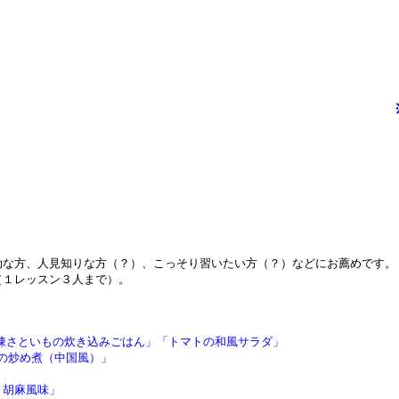
な方、人見知りな方（？）、こっそり習いたい方（？）などにお薦めです。
１レッスン３人まで）。
凍さといもの炊き込みごはん」
「トマトの和風サラダ」
の炒め煮（中国風）」
き胡麻風味」