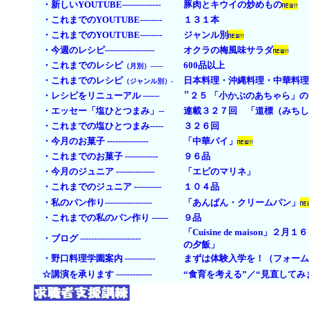
・新しいYOUTUBE--------------
豚肉とキウイの炒めもの
・これまでのYOUTUBE--------
１３１本
・これまでのYOUTUBE--------
ジャンル別
・今週のレシピ------------------
オクラの梅風味サラダ
・これまでのレシピ
600品以上
（月別）------
・これまでのレシピ
日本料理・
沖縄料理・
中華料理
（ジャンル別）-
"
・レシピをリニューアル ------
２５ 「小かぶのあちゃら」
・エッセー「塩ひとつまみ」--
連載３２７回 「道標（みちし
・これまでの塩ひとつまみ-----
３２６回
・今月のお菓子 ---------------
「中華パイ」
・これまでのお菓子 ------------
９６品
・今月のジュニア --------------
「エビのマリネ」
・これまでのジュニア ----------
１０４品
・私のパン作り-----------------
「あんぱん・クリームパン」
・これまでの私のパン作り ------
９品
「Cuisine de mais
・ブログ ----------------------
の夕飯」
・野口料理学園案内 -----------
まずは体験入学を！（フォーム
☆講演を承ります -------------
“食育を考える”／
“見直してみ