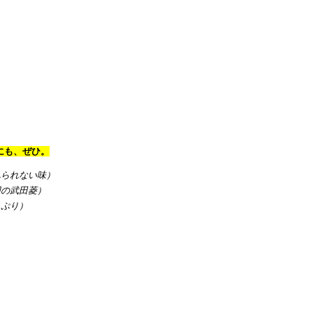
にも、ぜひ。
れられない味）
団の武田菱）
っぷり）