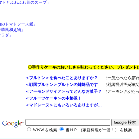
マトとふわふわ卵のスープ」
肉のトマトソース煮」
中華風和え物」
サラダ」
◇手作りケーキのおいしさを味わってください。プレゼント
＜ブルトン＞を食べたことありますか？
（一度たべたら忘
＜戦国ブルトン＞ブルトンの姉妹品です
（戦国最強甲州軍
＜アーモンドサイア＞ってどんなお菓子？
（アーモンドがた
＜フルーツケーキ＞の本格派！
＜マドレーヌ＞にもいろいろありますが…
WWW を検索
当ＨＰ （家庭料理が一番！） を検索