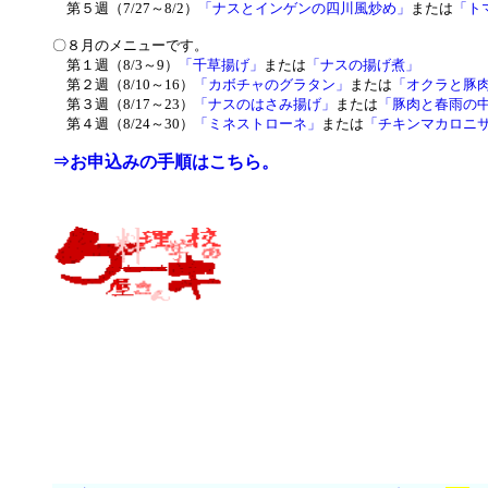
第５週（7/27～8/2）
「ナスとインゲンの四川風炒め」
または
「ト
〇８月のメニューです。
第１週（8/3～9）
「千草揚げ」
または
「ナスの揚げ煮」
第２週（8/10～16）
「カボチャのグラタン」
または
「オクラと豚
第３週（8/17～23）
「ナスのはさみ揚げ」
または
「豚肉と春雨の
第４週（8/24～30）
「ミネストローネ」
または
「チキンマカロニ
⇒お申込みの手順はこちら。