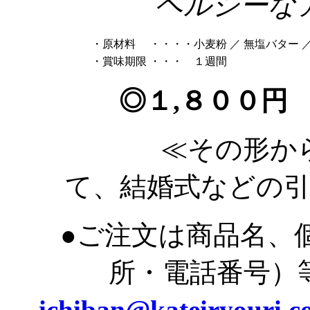
ヘルシーなア
・原材料
・・・・小麦粉
／
無塩バター
・賞味期限
・・・ １週間
◎１,８００円
≪その形から、
て、結婚式などの
●ご注文は商品名、
所・電話番号）
ichiban@kateiryouri.