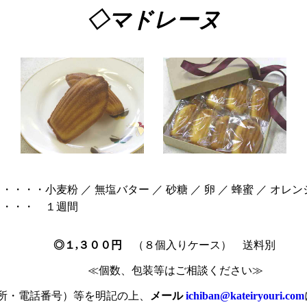
◇マドレーヌ
・・・・小麦粉
／
無塩バター
／
砂糖
／
卵
／
蜂蜜
／
オレン
・・・ １週間
◎１,３００円
（８個入りケース） 送料別
≪個数、包装等はご相談ください≫
所・電話番号）等を明記の上、
メール
ichiban@kateiryouri.com