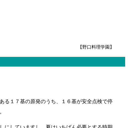
【野口料理学園】
ある１７基の原発のうち、１６基が安全点検で停
。
しにしていますし、夏はいちばん必要とする時期