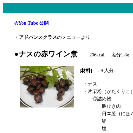
◎You Tube 公開
・アドバンスクラス
のメニューより
●ナスの赤ワイン煮
206kcal. 塩分1.8g
[材料]
-６人分-
・ナス
・片栗粉（かたくりこ
◎詰め物
豚ひき肉
日本葱（にほん
卵
塩