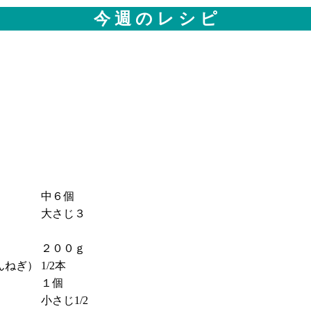
今 週 の レ シ ピ
中６個
）
大さじ３
２００ｇ
ねぎ）
1/2本
１個
小さじ1/2