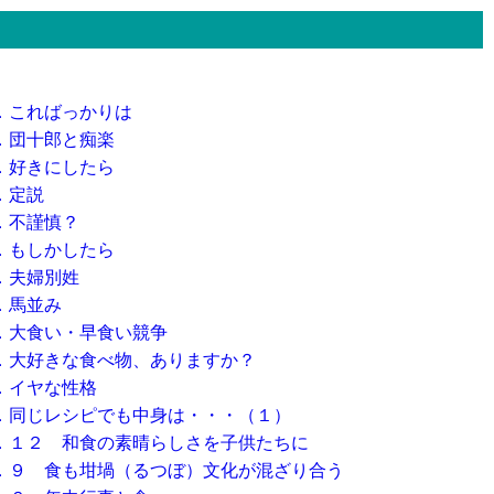
．こればっかりは
．団十郎と痴楽
．好きにしたら
．定説
．不謹慎？
．もしかしたら
．夫婦別姓
．馬並み
．大食い・早食い競争
．大好きな食べ物、ありますか？
．イヤな性格
．同じレシピでも中身は・・・（１）
．１２ 和食の素晴らしさを子供たちに
．９ 食も坩堝（るつぼ）文化が混ざり合う