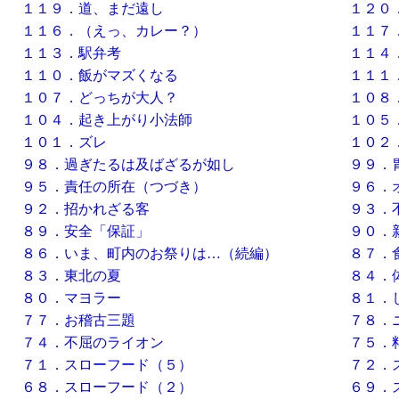
１１９．道、まだ遠し
１２０
１１６．（えっ、カレー？）
１１７
１１３．駅弁考
１１４
１１０．飯がマズくなる
１１１
１０７．どっちが大人？
１０８
１０４．起き上がり小法師
１０５
１０１．ズレ
１０２
９８．過ぎたるは及ばざるが如し
９９．
９５．責任の所在（つづき）
９６．
９２．招かれざる客
９３．
８９．安全「保証」
９０．
８６．いま、町内のお祭りは…（続編）
８７．
８３．東北の夏
８４．
８０．マヨラー
８１．
７７．お稽古三題
７８．
７４．不屈のライオン
７５．
７１．スローフード（５）
７２．
６８．スローフード（２）
６９．