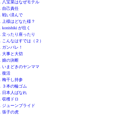
．八宝菜はなぜモテル
．自己責任
．戦い済んで
．上様はどなた様？
onishiki が往く
．立ったり座ったり
．こんなはすでは（２）
．ガンバレ！
．大事と大切
．娘の決断
．いまどきのヤンママ
．復活
．梅干し持参
．３本の輪ゴム
．日本人ばなれ
．収穫ドロ
．ジューンブライド
．張子の虎