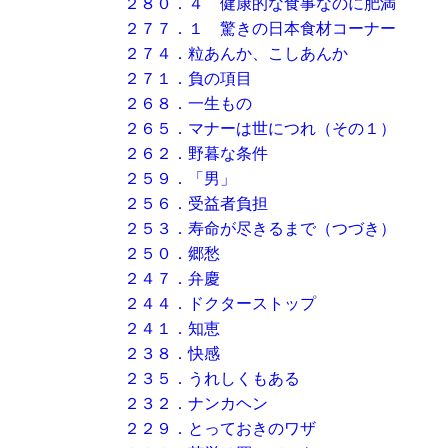
２８０．４ 健康的な食事なのに肥満
２７７．１ 驚きの日本食材コーナー
２７４．粒あんか、こしあんか
２７１．負の項目
２６８．一生もの
２６５．マナーは世につれ（その１）
２６２．野暮な条件
２５９．「男」
２５６．受益者負担
２５３．寿命が尽きるまで（つづき）
２５０．郷愁
２４７．弁慶
２４４．ドクターストップ
２４１．知恵
２３８．快感
２３５．うれしくもある
２３２．ナンカヘン
２２９．とっておきのワザ