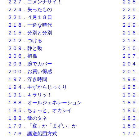
２２７．ゴメンナサイ！
２２８
２２４．失ったもの
２２５
２２１．４月１８日
２２２
２１８．一途な時代
２１９
２１５．分別と分別
２１６
２１２．つける
２１３
２０９．静と動
２１０
２０６．初孫
２０７
２０３．腕でカバー
２０４
２００．お買い得感
２０１
１９７．浮き時間
１９８
１９４．手ずからじっくり
１９５
１９１．キラリッ！
１９２
１８８．オールジェネレーション
１８９
１８５．ちょっと、オカシイ
１８６
１８２．飯のタネ
１８３
１７９．「変」か「まずい」か
１８０
１７６．護送船団方式
１７７