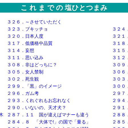
こ れ ま で の 塩ひとつまみ
３２６．～させていただく
３２３．ブキッチョ
３２４
３２０．日本人度
３２１
３１７．低価格中品質
３１８
３１４．妄想
３１５
３１１．思い込み
３１２
３０８．非はどっちに？
３０９
３０５．女人禁制
３０６
３０２．死生観
３０３
２９９．「黒」のイメージ
３００
２９６．ガム考
２９７
２９３．くれぐれもお忘れなく
２９４
２９０．いないの、天才犬？
２９１
木
２８７．１１ 国が違えばマナーも違う
２８８
２８４．８ 「大体で!」の国で「量る」
２８５