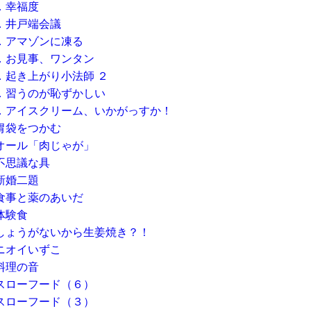
．幸福度
．井戸端会議
．アマゾンに凍る
．お見事、ワンタン
．起き上がり小法師 ２
．習うのが恥ずかしい
．アイスクリーム、いかがっすか！
胃袋をつかむ
オール「肉じゃが」
不思議な具
新婚二題
食事と薬のあいだ
体験食
しょうがないから生姜焼き？！
ニオイいずこ
料理の音
スローフード（６）
スローフード（３）