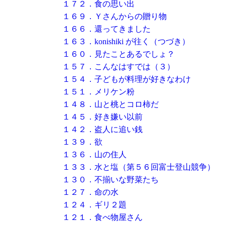
１７２．食の思い出
１６９．Ｙさんからの贈り物
１６６．還ってきました
１６３．konishiki が往く（つづき）
１６０．見たことあるでしょ？
１５７．こんなはすでは（３）
１５４．子どもが料理が好きなわけ
１５１．メリケン粉
１４８．山と桃とコロ柿だ
１４５．好き嫌い以前
１４２．盗人に追い銭
１３９．欲
１３６．山の住人
１３３．水と塩（第５６回富士登山競争）
１３０．不揃いな野菜たち
１２７．命の水
１２４．ギリ２題
１２１．食べ物屋さん