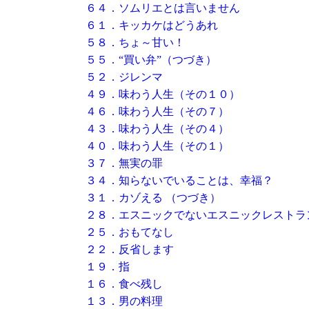
６４．ソムリエとは言いません
６１．キッカケはどうあれ
５８．ちょ～甘い！
５５．“買い弁”（つづき）
５２．ジレンマ
４９．味わう人生（その１０）
４６．味わう人生（その７）
４３．味わう人生（その４）
４０．味わう人生（その１）
３７．無実の罪
３４．知らないでいることは、幸福？
３１．カゾえる （つづき）
２８．エスニックでないエスニックレストラ
２５．おもてなし
２２．反省します
１９．指
１６．食べ残し
１３．男の料理