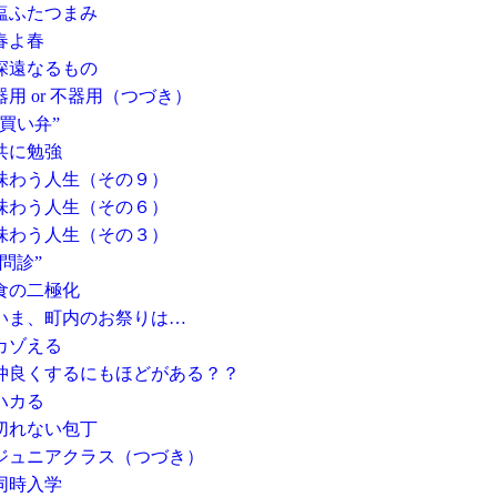
塩ふたつまみ
春よ春
深遠なるもの
用 or 不器用（つづき）
買い弁”
共に勉強
味わう人生（その９）
味わう人生（その６）
味わう人生（その３）
問診”
食の二極化
いま、町内のお祭りは…
カゾえる
仲良くするにもほどがある？？
ハカる
切れない包丁
ジュニアクラス（つづき）
同時入学