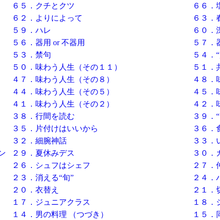
６５．クチとクツ
６６．
６２．よりによって
６３．
５９．ハレ
６０．
５６．器用 or 不器用
５７．器
５３．禁句
５４．“
５０．味わう人生（その１１）
５１．
４７．味わう人生（その８）
４８．
４４．味わう人生（その５）
４５．
４１．味わう人生（その２）
４２．
３８．行間を読む
３９．“
３５．片付けはいいから
３６．
３２．細腕神話
３３．
ン
２９．夏休みデス
３０．
２６．シュフはシェフ
２７．
２３．消える“旬”
２４．
２０．衣替え
２１．
１７．ジュニアクラス
１８．
１４．男の料理 （つづき）
１５．