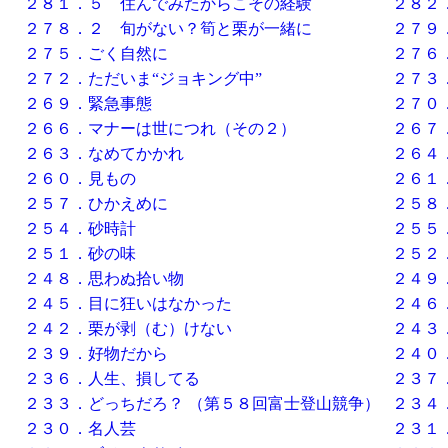
２８１．５ 住んでみたからこその経験
２８２
２７８．２ 旬がない？筍と栗が一緒に
２７９
２７５．ごく自然に
２７６
２７２．ただいま“ジョキング中”
２７３
２６９．緊急事態
２７０
２６６．マナーは世につれ（その２）
２６７
２６３．なめてかかれ
２６４
２６０．見もの
２６１
２５７．ひかえめに
２５８
２５４．砂時計
２５５
２５１．砂の味
２５２
２４８．思わぬ拾い物
２４９
２４５．目に狂いはなかった
２４６
２４２．栗が剥（む）けない
２４３
２３９．好物だから
２４０
２３６．人生、損してる
２３７
２３３．どっちだろ？ （第５８回富士登山競争）
２３４
２３０．名人芸
２３１