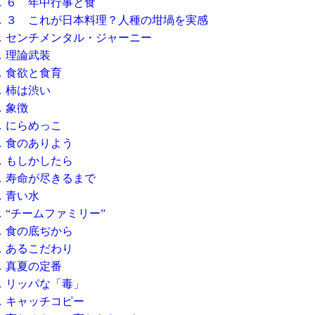
．６ 年中行事と食
．３ これが日本料理？人種の坩堝を実感
．センチメンタル・ジャーニー
．理論武装
．食欲と食育
．柿は渋い
．象徴
．にらめっこ
．食のありよう
．もしかしたら
．寿命が尽きるまで
．青い水
．“チームファミリー”
．食の底ぢから
．あるこだわり
．真夏の定番
．リッパな「毒」
．キャッチコピー