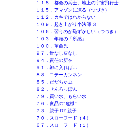
１１８．都会の兵士、地上の宇宙飛行士
１１５．アマゾンに凍る（つづき）
１１２．カキではわからない
１０９．起き上がり小法師 ３
１０６．習うのが恥ずかしい（つづき）
１０３．年頭の「所感」
１００．革命児
９７．骨なし皮なし
９４．責任の所在
９１．郷に入れば…
８８．コテーカンネン
８５．だだちゃ豆
８２．せんろっぽん
７９．買い水、もらい水
７６．食品の“危機”
７３．親子 DE 親子
７０．スローフード（４）
６７．スローフード（１）