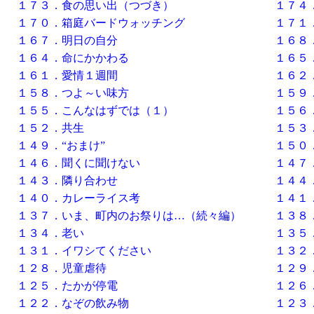
１７３．食の思い出（つづき）
１７４
１７０．箱庭バードウォッチング
１７１
１６７．明日の自分
１６８
１６４．命にかかわる
１６５
１６１．愛情１週間
１６２．k
１５８．つよ～い味方
１５９
１５５．こんなはずでは（１）
１５６
１５２．共生
１５３
１４９．“おまけ”
１５０
１４６．聞くに聞けない
１４７
１４３．隣り合わせ
１４４
１４０．カレーライス考
１４１
１３７．いま、町内のお祭りは…（続々編）
１３８
１３４．老い
１３５
１３１．イワシてください
１３２
１２８．児童虐待
１２９
１２５．たかが停電
１２６
１２２．なぞの飲み物
１２３