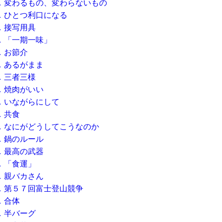
．変わるもの、変わらないもの
．ひとつ利口になる
．接写用具
．「一期一味」
．お節介
．あるがまま
．三者三様
．焼肉がいい
．いながらにして
．共食
．なにがどうしてこうなのか
．鍋のルール
．最高の武器
．「食運」
．親バカさん
．第５７回富士登山競争
．合体
．半バーグ