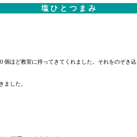
塩 ひ と つ ま み
０個ほど教室に持ってきてくれました。それをのぞき込
きました。