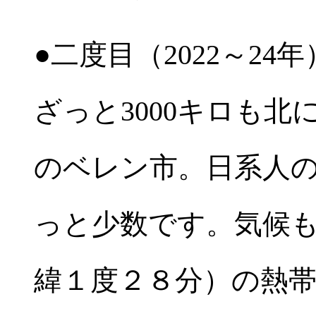
●二度目（2022～2
ざっと3000キロも
のベレン市。日系人
っと少数です。気候
緯１度２８分）の熱