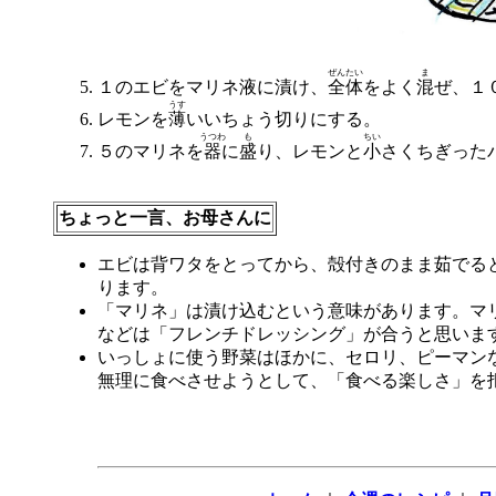
ぜんたい
ま
１のエビをマリネ液に漬け、
全体
をよく
混
ぜ、１
うす
レモンを
薄
いいちょう切りにする。
うつわ
も
ちい
５のマリネを
器
に
盛
り、レモンと
小
さくちぎった
ちょっと一言、お母さんに
エビは背ワタをとってから、殻付きのまま茹でる
ります。
「マリネ」は漬け込むという意味があります。マ
などは「フレンチドレッシング」が合うと思いま
いっしょに使う野菜はほかに、セロリ、ピーマン
無理に食べさせようとして、「食べる楽しさ」を