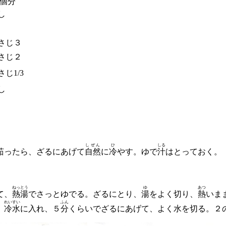
4個分
し
さじ３
さじ２
さじ1/3
し
しぜん
ひ
しる
茹ったら、ざるにあげて
自然
に
冷
やす。ゆで
汁
はとっておく。
ねっとう
ゆ
あつ
て、
熱湯
でさっとゆでる。ざるにとり、
湯
をよく切り、
熱
いま
れいすい
ふん
。
冷水
に入れ、５
分
くらいでざるにあげて、よく水を切る。２