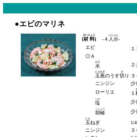
●エビのマリネ
ざいりょう
にんぶん
[
材料
]
-４
人分
-
エビ
１
◎Ａ
みず
２
水
たまねぎ
き
玉葱
のうす
切
り
３
ニンジン
少
ローリエ
１
しお
少
塩
こしょう
少
胡椒
たま
玉
ねぎ
1/4
ニンジン
３