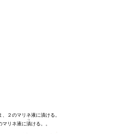
ま、２のマリネ液に漬ける。
つ
のマリネ液に
漬
ける。。