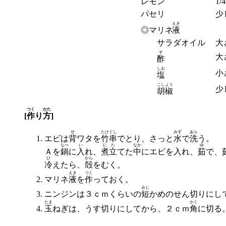
レモン
1/
パセリ
少
えき
◎マリネ
液
サラダオイル
大
す
大
酢
しお
小
塩
こしょう
少
胡椒
つく
かた
[
作
り
方
]
せ
たけぐし
みず
あら
エビは
背
ワタを
竹串
でとり、さっと
水
で
洗
う。
なべ
い
にた
なか
ゆ
Ａを
鍋
に
入
れ、
煮立
てた
中
にエビを入れ、
茹
で、
ひ
から
冷
えたら、
殻
をむく。
えき
つく
マリネ
液
を
作
っておく。
みじ
ニンジンは３ｃｍくらいの
短
かめのせん切りにし
たま
かく
玉
ねぎは、うす切りにしてから、２ｃｍ
角
に切る