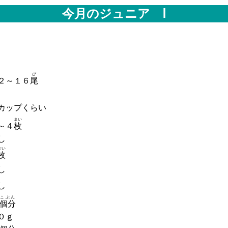
今月のジュニア Ⅰ
び
２～１６
尾
カップくらい
まい
～４
枚
し
まい
枚
し
し
こぶん
個分
０ｇ