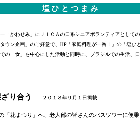
塩 ひ と つ ま み
ー「かわせみ」にＪＩＣＡの日系シニアボランティアとしての
タウン企画」のご好意で、HP「家庭料理が一番！」の「塩ひ
での「食」を中心にした活動と同時に、ブラジルでの生活、日
混ざり合う
２０１８年９月１日掲載
の「花まつり」へ、老人部の皆さんのバスツワーに便乗