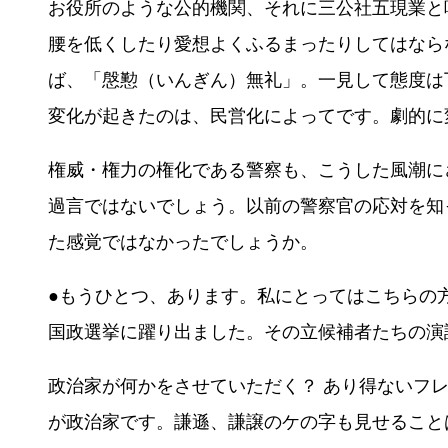
お役所のような公的機関、それに三公社五現業と
腰を低くしたり愛想よくふるまったりしてはなら
ば、「慇懃（いんぎん）無礼」。一見して態度は
変化が起きたのは、民営化によってです。劇的に
権威・権力の権化である警察も、こうした風潮に
過言ではないでしょう。以前の警察官の応対を知
た感覚ではなかったでしょうか。
●もうひとつ、あります。私にとってはこちらの
国政選挙に躍り出ました。その立候補者たちの演
政治家が何かをさせていただく？ あり得ないフ
が政治家です。謙遜、謙譲のケの字も見せること