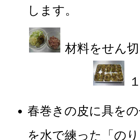
します。
材料をせん
１
春巻きの皮に具をの
を水で練った「のり