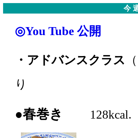
今 
◎You Tube 公開
・アドバンスクラス
（
り
●春巻き
128kcal.