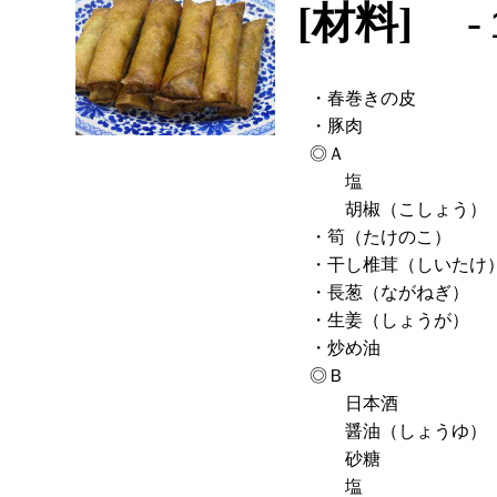
[材料]
-
・春巻きの皮
・豚肉
◎Ａ
塩
胡椒（こしょう）
・筍（たけのこ）
・干し椎茸（しいたけ
・長葱（ながねぎ）
・生姜（しょうが）
・炒め油
◎Ｂ
日本酒
醤油（しょうゆ）
砂糖
塩