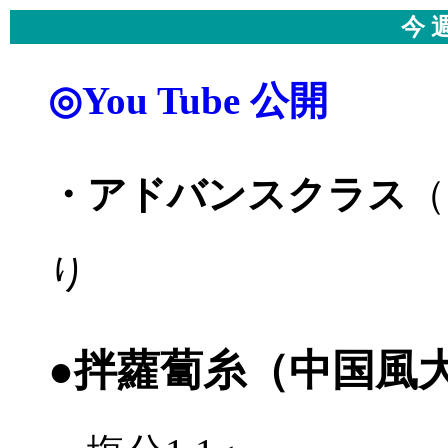
今 
◎You Tube 公開
・アドバンスクラス
（
り
●拌蘿蔔糸（中国風