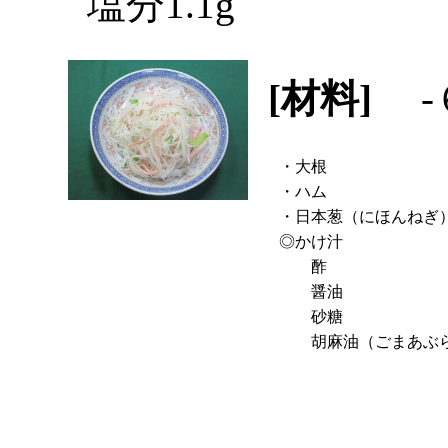
塩分1.1g
[材料]
-
・大根
・ハム
・日本葱（にほんねぎ
◎かけ汁
酢
醤油
砂糖
胡麻油（ごまあぶ