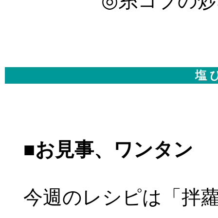
◎糸コブの炒
塩 
■お見事、ワンタン
今週のレシピは「拌蘿