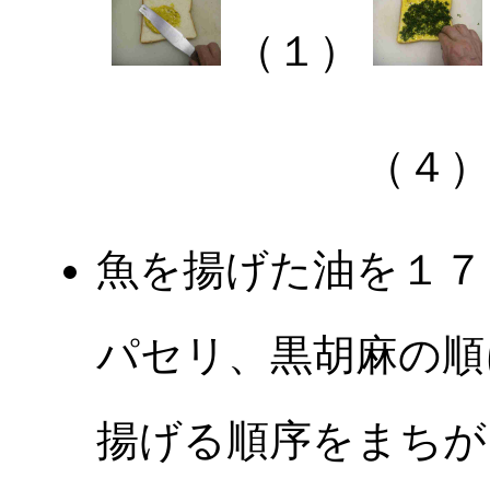
（１）
（４
魚を揚げた油を１７
パセリ、黒胡麻の順
揚げる順序をまちが