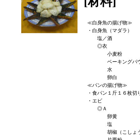
[材料]
-
≪白身魚の揚げ物≫
・白身魚（マダラ）
塩／酒
◎衣
小麦粉
ベーキングパウ
水
卵白
≪パンの揚げ物≫
・食パン１斤１６枚切
・エビ
◎Ａ
卵黄
塩
胡椒（こしょう
片栗粉