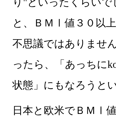
り"といったくらいで
と、ＢＭⅠ値３０以
不思議ではありませ
ったら、「あっちにkonis
状態」にもなろうと
日本と欧米でＢＭⅠ