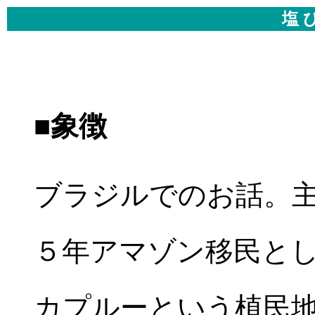
塩 
■象徴
ブラジルでのお話。
５年アマゾン移民と
カプルーという植民