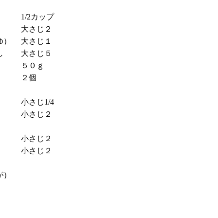
1/2カップ
大さじ２
）
大さじ１
し
大さじ５
５０ｇ
２個
小さじ1/4
小さじ２
小さじ２
小さじ２
が）