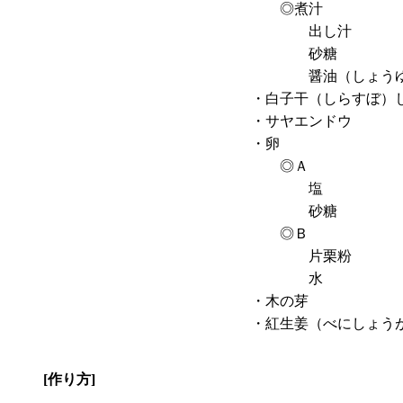
◎煮汁
出し汁
砂糖
醤油（しょうゆ
・白子干（しらすぼ）
・サヤエンドウ
・卵
◎Ａ
塩
砂糖
◎Ｂ
片栗粉
水
・木の芽
・紅生姜（べにしょう
[作り方]