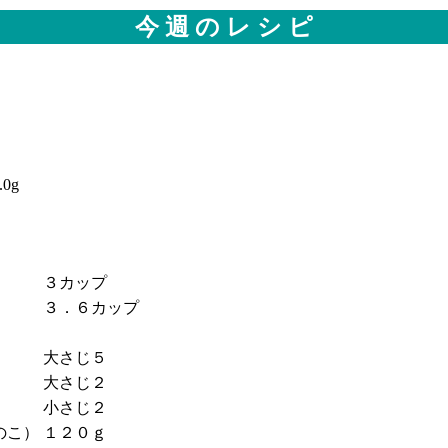
今 週 の レ シ ピ
0g
３カップ
３．６カップ
大さじ５
大さじ２
小さじ２
のこ）
１２０ｇ