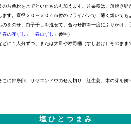
Ｂの片栗粉を水でといたものも加えます。片栗粉は、薄焼き卵
します。直径２０～３０ｃｍ位のフライパンで、薄く焼いても
ものをのせ、白子干しを混ぜて、合わせ酢を一度にふりかけ、
「春の花ずし」
「春山ずし」
参照）
などに１人分ずつ、または大皿や寿司桶（すしおけ）そのまま
そこに錦糸卵、サヤエンドウのせん切り、紅生姜、木の芽を飾
塩 ひ と つ ま み