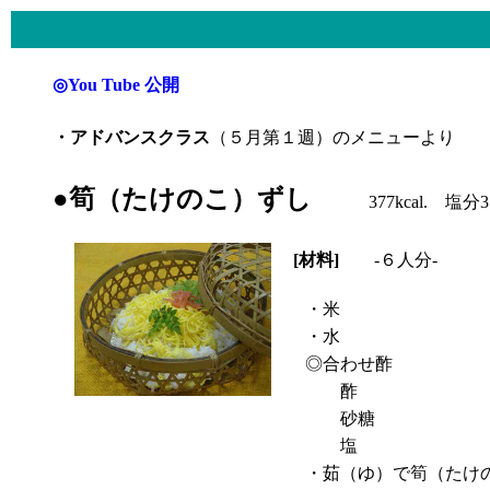
◎You Tube 公開
・アドバンスクラス
（５月第１週）のメニューより
●筍（たけのこ）ずし
377kcal. 塩分3.
[材料]
-６人分-
・米
・水
◎合わせ酢
酢
砂糖
塩
・茹（ゆ）で筍（たけ