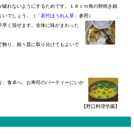
が破れないようにするためです。１８ｃｍ角の卵焼き鍋
よいでしょう。（
「若竹ほうれん草」
参照）
手早く混ぜます。全体に味がまわった
で飾り、銘々皿に取り分けてもよいで
り、食卓へ。お寿司のパーティーにいか
【野口料理学園】