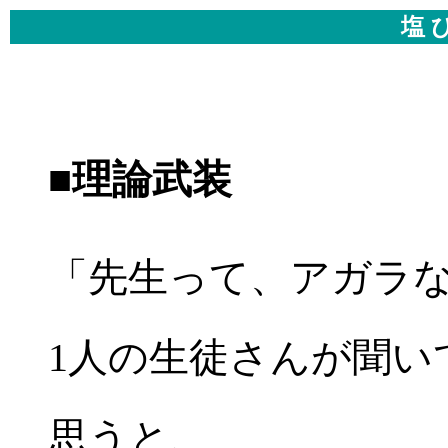
塩 
■理論武装
「先生って、アガラ
1人の生徒さんが聞い
思うと、