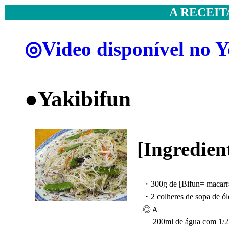
A RECEIT
◎Video disponível no 
●Yakibifun
[Ingredien
・300g de [Bifun= macarrã
・2 colheres de sopa de óle
◎Ａ
200ml de água com 1/2 c