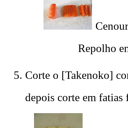
Cenoura
Repolho e
Corte o [Takenoko] c
depois corte em fatias 