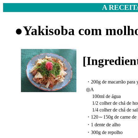
A RECEIT
●Yakisoba com molho
[Ingredien
・200g de macarrão para y
◎A
100ml de água
1/2 colher de chá de ho
1/4 colher de chá de sal
・120～150g de carne de 
・1 dente de alho
・300g de repolho