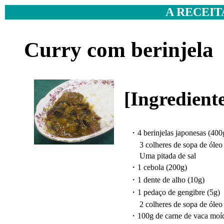
A RECEIT
Curry com berinjela
[Ingredient
・4 berinjelas japonesas (400g)
3 colheres de sopa de óleo p
Uma pitada de sal
・1 cebola (200g)
・1 dente de alho (10g)
・1 pedaço de gengibre (5g)
2 colheres de sopa de óleo p
・100g de carne de vaca moí