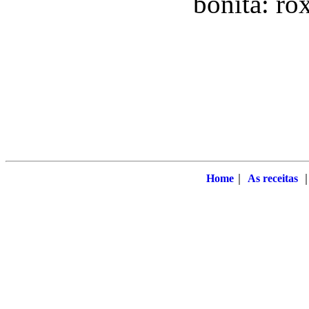
bonita: ro
Home
｜
As receitas