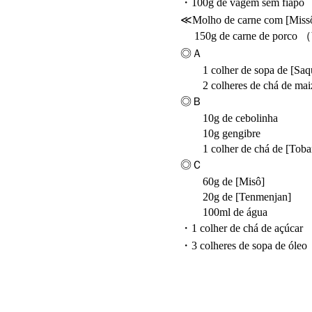
・100g de vagem sem fiapo
≪Molho de carne com [Mis
150g de carne de porco （
◎Ａ
1 colher de sopa de [Saq
2 colheres de chá de mai
◎Ｂ
10g de cebolinha
10g gengibre
1 colher de chá de [Toba
◎Ｃ
60g de [Misô]
20g de [Tenmenjan]
100ml de água
・1 colher de chá de açúcar
・3 colheres de sopa de óleo