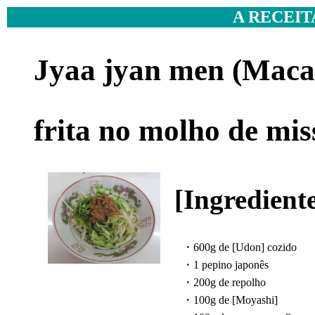
A RECEIT
Jyaa jyan men (Maca
frita no molho de mis
[Ingredient
・600g de [Udon] cozido
・1 pepino japonês
・200g de repolho
・100g de [Moyashi]