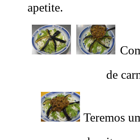
apetite.
Com 
de car
Teremos um