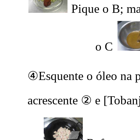
Pique o B; ma
o C
④Esquente o óleo na p
acrescente ② e [Toban