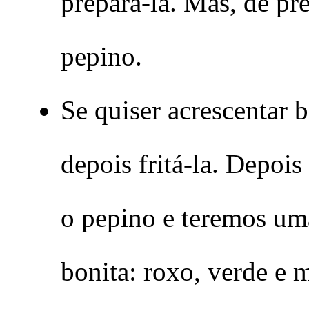
prepará-la. Mas, de pr
pepino.
Se quiser acrescentar be
depois fritá-la. Depoi
o pepino e teremos u
bonita: roxo, verde e 