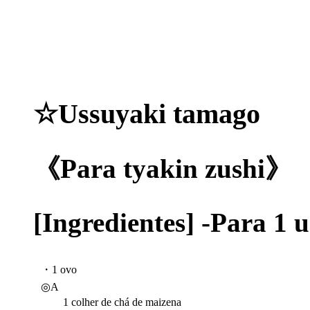
☆Ussuyaki tamago
《Para tyakin zushi》
[Ingredientes] -Para 
・1 ovo
◎A
1 colher de chá de maizena