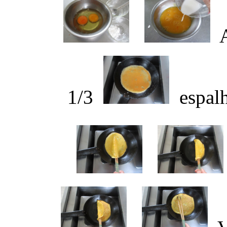
A
1/3
espalh