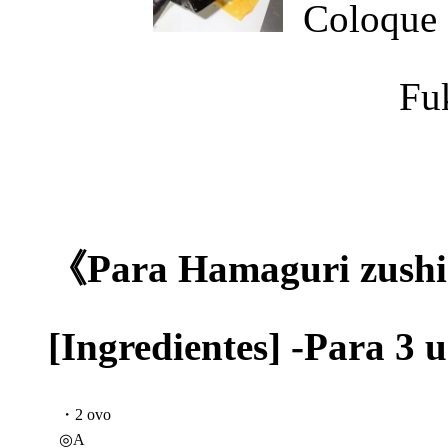
Coloque 
Fu
《Para Hamaguri zush
[Ingredientes] -Para 3
・2 ovo
◎A