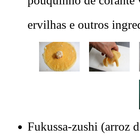
pouquinho de corante v
ervilhas e outros ingre
Fukussa-zushi (arroz d