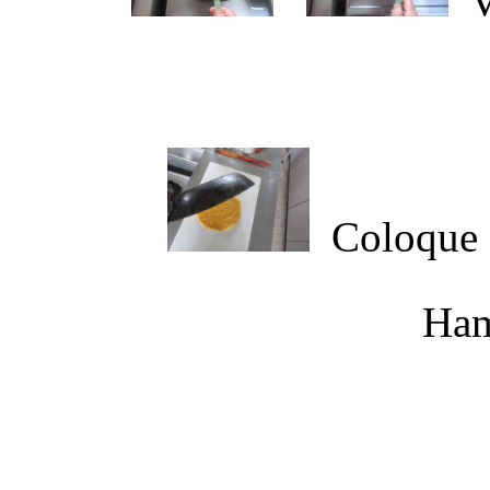
V
Coloque 
Ham