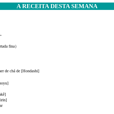
A RECEITA DESTA SEMANA
oas-
rtada fina）
 de chá de [Hondashi]
hoyu]
akê]
rin]
ar