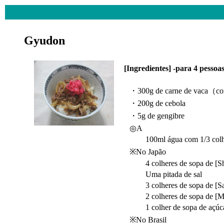
Gyudon
[Ingredientes] -para 4 pess
・300g de carne de vaca（co
・200g de cebola
・5g de gengibre
◎A
100ml água com 1/3 colher
※No Japão
4 colheres de sopa de [S
Uma pitada de sal
3 colheres de sopa de [S
2 colheres de sopa de [Mi
1 colher de sopa de açúc
※No Brasil