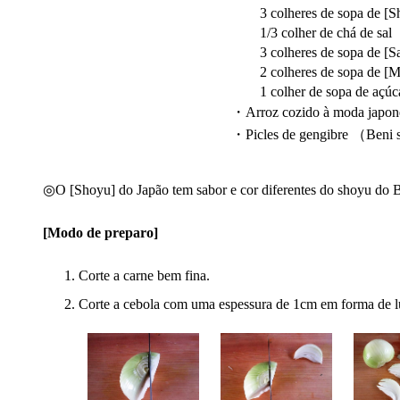
3 colheres de sopa de [S
1/3 colher de chá de sal
3 colheres de sopa de [S
2 colheres de sopa de [Mi
1 colher de sopa de açúc
・Arroz cozido à moda japon
・Picles de gengibre （Beni
◎O [Shoyu] do Japão tem sabor e cor diferentes do shoyu do Bra
[Modo de preparo]
Corte a carne bem fina.
Corte a cebola com uma espessura de 1cm em forma de l