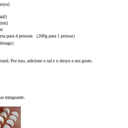
hoyu]
akê]
rin]
ar
esa para 4 pessoas （200g para 1 pessoa）
 shouga）
sil. Por isso, adicione o sal e o shoyu a seu gosto.
ua minguante.