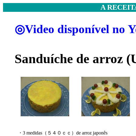
A RECEIT
◎Video disponível no 
Sanduíche de arroz (
・3 medidas（５４０ｃｃ）de arroz japonês