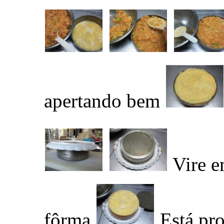
apertando bem
Vire e
fôrma
Está pro