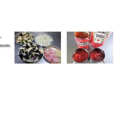
,
mente.