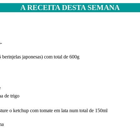
A RECEITA DESTA SEMANA
oas-
6 berinjelas japonesas) com total de 600g
e
a de trigo
e o ketchup com tomate em lata num total de 150ml
ha