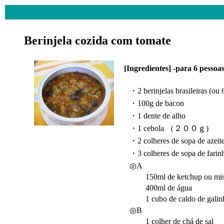
Berinjela cozida com tomate
[Ingredientes] -para 6 pess
・2 berinjelas brasileiras (ou 
・100g de bacon
・1 dente de alho
・1 cebola （２００ｇ)
・2 colheres de sopa de azeit
・3 colheres de sopa de farinh
◎A
150ml de ketchup ou mistur
400ml de água
1 cubo de caldo de galin
◎B
1 colher de chá de sal