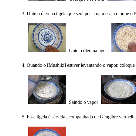
Unte o óleo na tigela que será posta na mesa, coloque o N
Unte o óleo na tigela
Quando o [Mushiki] estiver levantando o vapor, coloque 
Saindo o vapor
Essa tigela é servida acompanhada de Gengibre verme