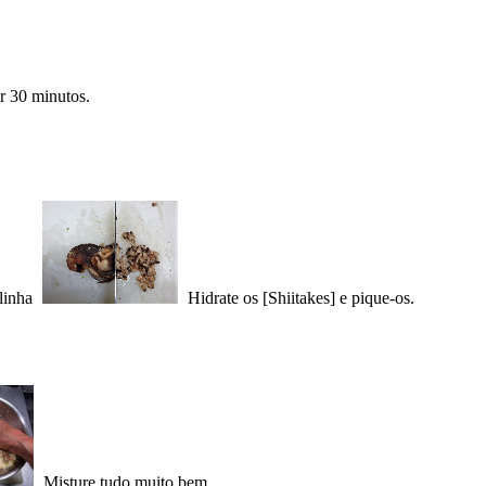
r 30 minutos.
linha
Hidrate os [Shiitakes] e pique-os.
Misture tudo muito bem