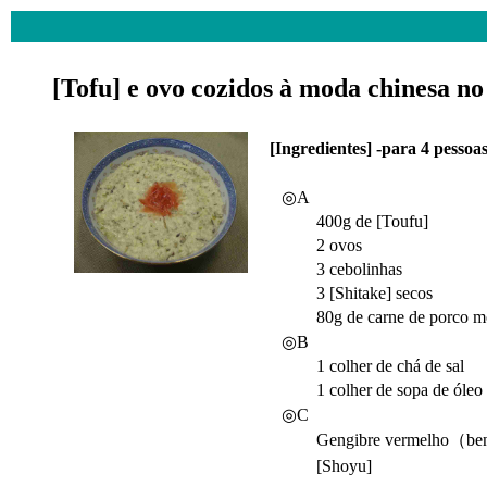
[Tofu] e ovo cozidos à moda chinesa no
[Ingredientes] -para 4 pess
◎A
400g de [Toufu]
2 ovos
3 cebolinhas
3 [Shitake] secos
80g de carne de porco m
◎B
1 colher de chá de sal
1 colher de sopa de óleo
◎C
Gengibre vermelho（ben
[Shoyu]