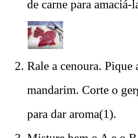
de carne para amaciá-l
Rale a cenoura. Pique a
mandarim. Corte o ge
para dar aroma(1).
Misture bem o A e o B