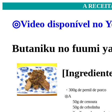
A RECEIT
◎Video disponível no 
Butaniku no fuumi y
[Ingredient
・300g de pernil de porco
◎A
50g de cenoura
50g de cebolinha