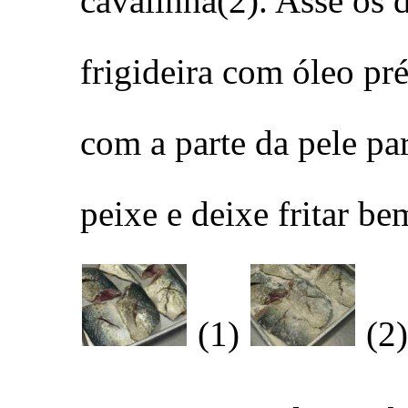
cavalinha(2). Asse os 
frigideira com óleo pr
com a parte da pele pa
peixe e deixe fritar be
(1)
(2