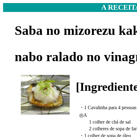
A RECEIT
Saba no mizorezu kak
nabo ralado no vinag
[Ingredient
・1 Cavalinha para 4 pessoas
◎A
1 colher de chá de sal
2 colheres de sopa de fari
・1 colher de sopa de óleo