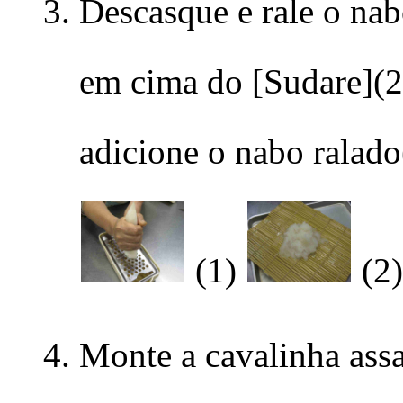
Descasque e rale o nab
em cima do [Sudare](2
adicione o nabo ralado
(1)
(2
Monte a cavalinha assa