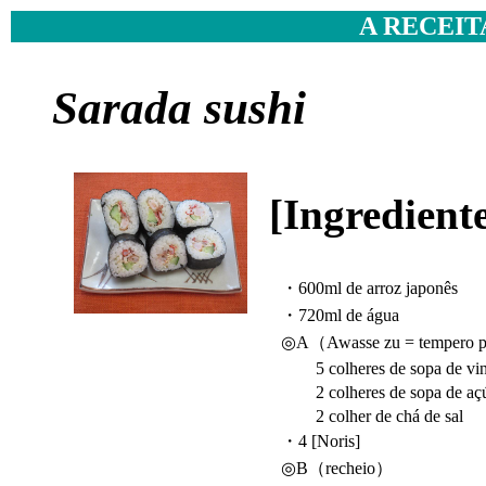
A RECEIT
Sarada sushi
[Ingredient
・600ml de arroz japonês
・720ml de água
◎A（Awasse zu = tempero p
5 colheres de sopa de vin
2 colheres de sopa de aç
2 colher de chá de sal
・4 [Noris]
◎B（recheio）