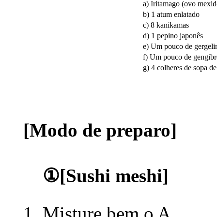
a) Iritamago (ovo mexido)
b) 1 atum enlatado
c) 8 kanikamas
d) 1 pepino japonês
e) Um pouco de gergelim
f) Um pouco de gengibre 
g) 4 colheres de sopa de
[Modo de preparo]
①[Sushi meshi]
Misture bem o A.