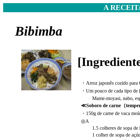
A RECEIT
Bibimba
[Ingredie
・Arroz japonês cozido para 
・Um pouco de cada tipo de
Mame-moyasi, nabo, espinafr
≪Soboro de carne（temper
・150g de carne de vaca moí
◎A
1.5 colheres de sopa de 
1 colher de sopa de açúc