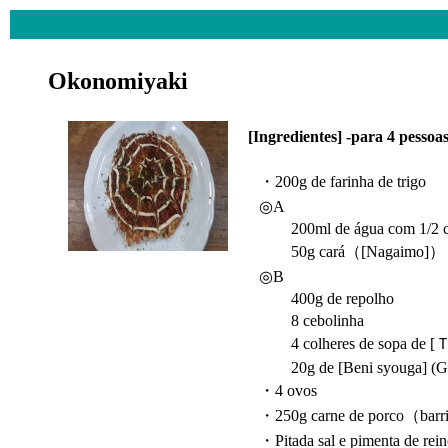
Okonomiyaki
[Ingredientes] -para 4 pess
・200g de farinha de trigo
◎A
200ml de água com 1/2 col
50g cará（[Nagaimo]）
◎B
400g de repolho
8 cebolinha
4 colheres de sopa de [Ｔ
20g de [Beni syouga] (Gen
・4 ovos
・250g carne de porco（bar
・Pitada sal e pimenta de rei