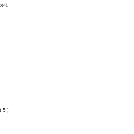
o(4).
（５）