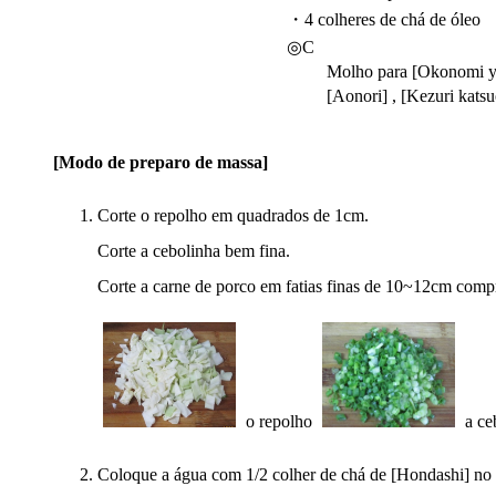
・4 colheres de chá de óleo
◎C
Molho para [Okonomi yak
[Aonori] , [Kezuri katsu
[Modo de preparo de massa]
Corte o repolho em quadrados de 1cm.
Corte a cebolinha bem fina.
Corte a carne de porco em fatias finas de 10~12cm comp
o repolho
a ce
Coloque a água com 1/2 colher de chá de [Hondashi] no 