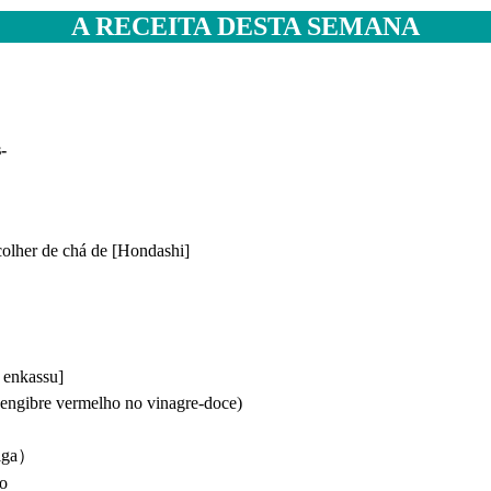
A RECEITA DESTA SEMANA
oas-
her de chá de [Hondashi]
enkassu]
gibre vermelho no vinagre-doce)
riga）
no