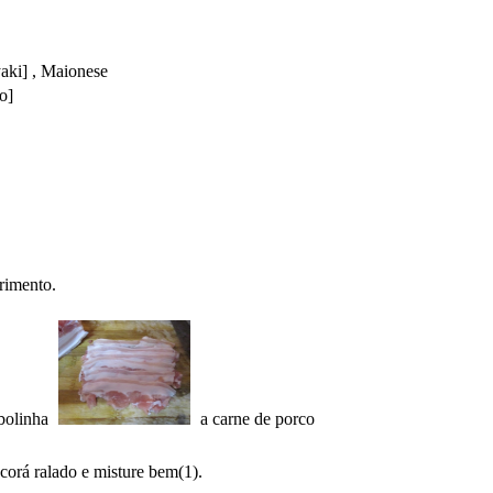
i] , Maionese
o]
rimento.
bolinha
a carne de porco
corá ralado e misture bem(1).