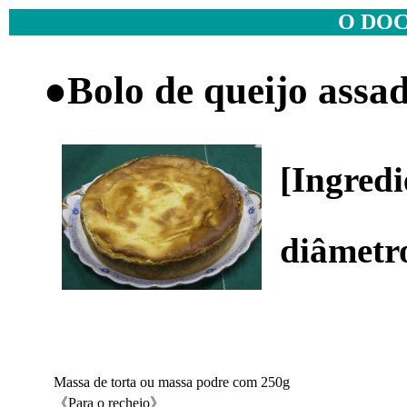
O DOC
●Bolo de queijo assad
[Ingred
diâmetr
Massa de torta ou massa podre com 250g
《Para o recheio》