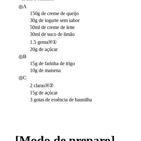
◎A
150g de creme de queijo
30g de iogurte sem sabor
50ml de creme de leite
30ml de suco de limão
1.5 gema※①
20g de açúcar
◎B
15g de farinha de trigo
10g de maisena
◎C
2 claras※②
15g de açúcar
3 gotas de essência de baunilha
[Modo de preparo]