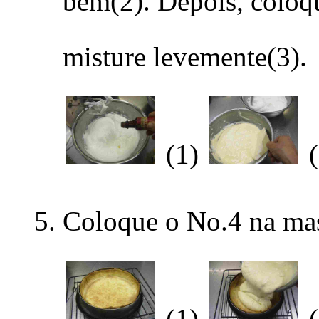
bem(2). Depois, coloqu
misture levemente(3).
(1)
(
Coloque o No.4 na mas
(1)
(