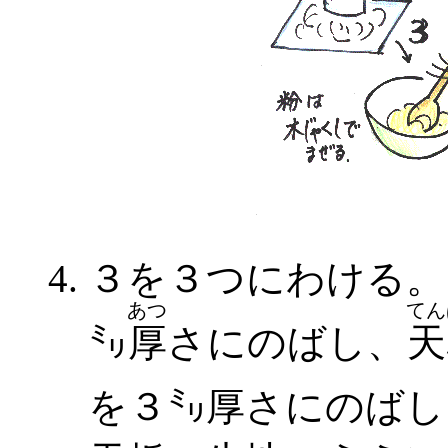
３を３つにわける。
あつ
てん
㍉
厚
さにのばし、
天
を３㍉厚さにのばし