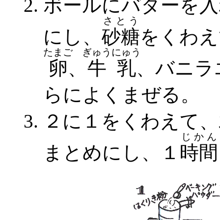
ボールにバターを
入
さとう
にし、
砂糖
をくわえ
たまご
ぎゅうにゅう
卵
、
牛乳
、バニラ
らによくまぜる。
２に１をくわえて、
じかん
まとめにし、１
時間