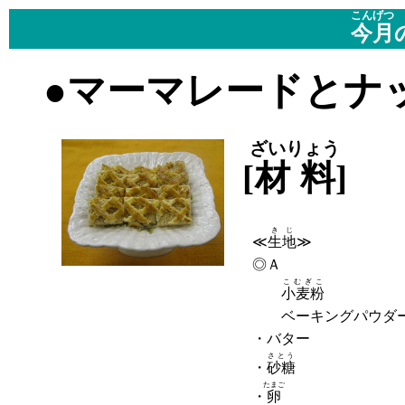
こんげつ
今月
●マーマレードとナ
ざいりょう
[
材料
]
-
きじ
≪
生地
≫
◎Ａ
こむぎこ
小麦粉
ベーキングパウダ
・バター
さとう
・
砂糖
たまご
・
卵