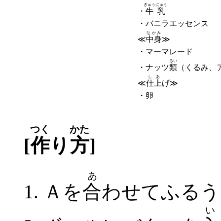
ぎゅうにゅう
・
牛乳
・バニラエッセンス
なかみ
≪
中身
≫
・マーマレード
るい
・ナッツ
類
（くるみ、
しあ
≪
仕上
げ≫
・卵
つく
かた
[
作
り
方
]
あ
Ａを
合
わせてふるう
い