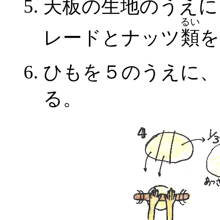
天板の生地のうえに
るい
レードとナッツ
類
を
ひもを５のうえに、
る。