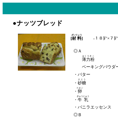
●ナッツブレッド
ざいりょう
[
材料
]
-１８㌢×７㌢
◎Ａ
はくりきこ
薄力粉
ベーキングパウダ
・バター
さとう
・
砂糖
たまご
・
卵
ぎゅうにゅう
・
牛乳
・バニラエッセンス
◎Ｂ