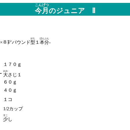
こんげつ
今月
のジュニア Ⅱ
がた
ぽん
ぶん
×８㌢パウンド
型
１
本
分
-
１７０ｇ
おお
ー
大
さじ１
６０ｇ
４０ｇ
１コ
1/2カップ
すこ
少
し