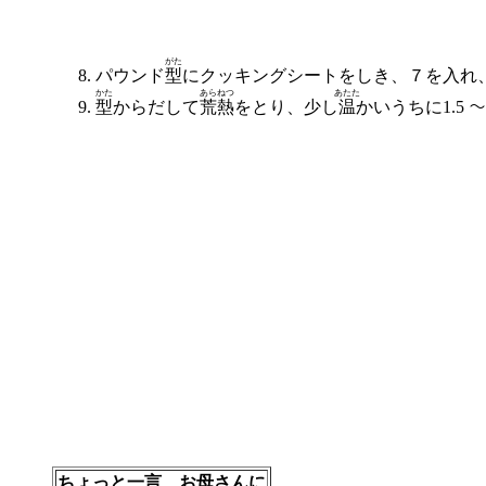
がた
パウンド
型
にクッキングシートをしき、７を入れ
かた
あらねつ
あたた
型
からだして
荒熱
をとり、少し
温
かいうちに1.5 
ちょっと一言、お母さんに