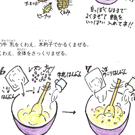
ぎゅうにゅう
きじゃくし
の
牛乳
をくわえ、
木杓子
でかるくまぜる。
ぜんたい
くわえ、
全体
をさっくりまぜる。