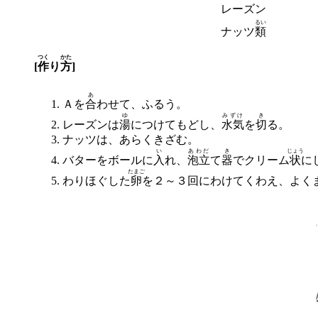
レーズン
るい
ナッツ
類
つく
かた
[
作
り
方
]
あ
Ａを
合
わせて、ふるう。
ゆ
みずけ
き
レーズンは
湯
につけてもどし、
水気
を
切
る。
ナッツは、あらくきざむ。
い
あわだ
き
じょう
バターをボールに
入
れ、
泡立
て
器
でクリーム
状
に
たまご
わりほぐした
卵
を２～３回にわけてくわえ、よく