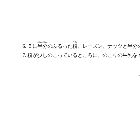
はんぶん
こな
５に
半分
のふるった
粉
、レーズン、ナッツと半分
粉が少しのこっているところに、のこりの牛乳を