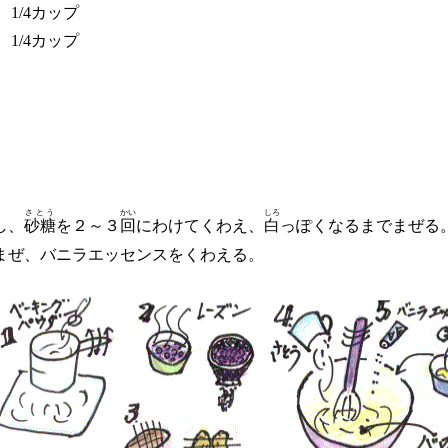
1/4カップ
1/4カップ
さとう
かい
しろ
し、
砂糖
を２～３
回
にわけてくわえ、
白
っぽくなるまでまぜる
まぜ、バニラエッセンスをくわえる。