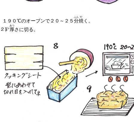
ふん
や
、１９０℃のオーブンで２０～２５
分
焼
く。
あつ
～２㌢
厚
さに切る。