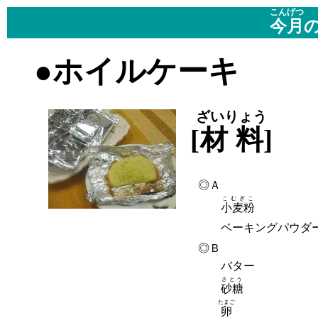
こんげつ
今月
●ホイルケーキ
ざいりょう
[
材料
]
-
◎Ａ
こむぎこ
小麦粉
ベーキングパウダ
◎Ｂ
バター
さとう
砂糖
たまご
卵