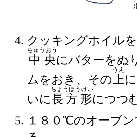
クッキングホイルを
ちゅうおう
中央
にバターをぬ
うえ
ムをおき、その
上
に
ちょうほうけい
いに
長方形
につつ
１８０℃のオーブン
る。