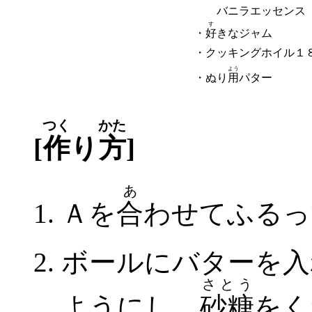
バニラエッセンス
す
・
好
きなジャム
・クッキングホイル１
よう
・ぬり
用
パター
つく
かた
[
作
り
方
]
あ
Ａを
合
わせてふるっ
ボールにバターを入
さとう
ようにし、
砂糖
をく