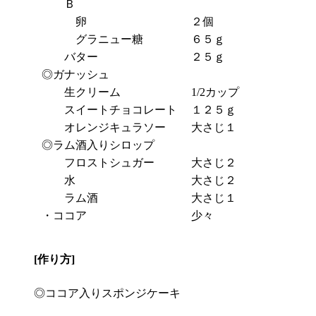
Ｂ
卵
２個
グラニュー糖
６５ｇ
バター
２５ｇ
◎ガナッシュ
生クリーム
1/2カップ
スイートチョコレート
１２５ｇ
オレンジキュラソー
大さじ１
◎ラム酒入りシロップ
フロストシュガー
大さじ２
水
大さじ２
ラム酒
大さじ１
・ココア
少々
[作り方]
◎ココア入りスポンジケーキ