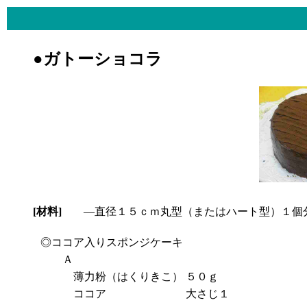
●ガトーショコラ
[材料]
―直径１５ｃｍ丸型（またはハート型）１個
◎ココア入りスポンジケーキ
Ａ
薄力粉（はくりきこ）
５０ｇ
ココア
大さじ１