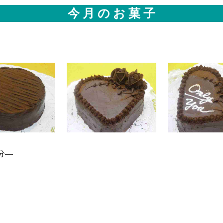
今 月 の お 菓 子
分―