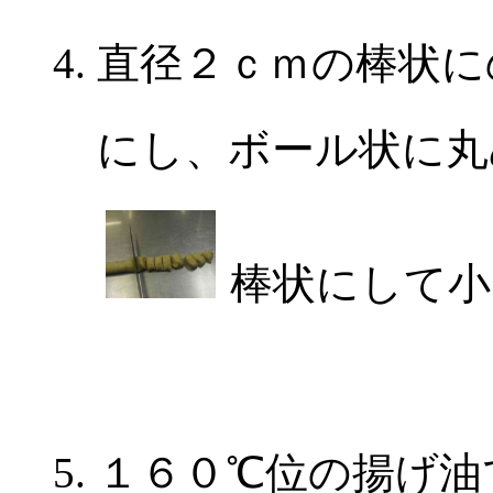
直径２ｃｍの棒状に
にし、ボール状に丸
棒状にして
１６０℃位の揚げ油