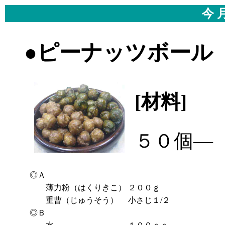
今 
●ピーナッツボール
[材料]
―
５０個―
◎Ａ
薄力粉（はくりきこ）
２００ｇ
重曹（じゅうそう）
小さじ１/２
◎Ｂ