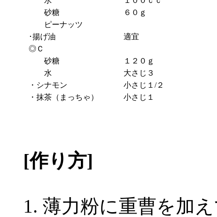
水
１００ｃｃ
砂糖
６０ｇ
ピーナッツ
･揚げ油
適宜
◎Ｃ
砂糖
１２０ｇ
水
大さじ３
・シナモン
小さじ１/２
・抹茶（まっちゃ）
小さじ１
[作り方]
薄力粉に重曹を加え