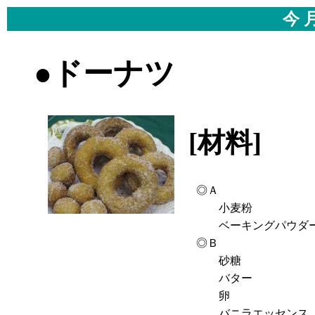
今 
●ドーナツ
[材料]
- 
◎Ａ
小麦粉
ベーキングパウダ
◎Ｂ
砂糖
バター
卵
バニラエッセンス