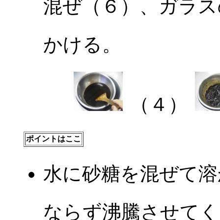
混ぜ（６）、ガラス
かける。
（４）
ポイントはここ
水に砂糖を混ぜて溶
ならず沸騰させてく