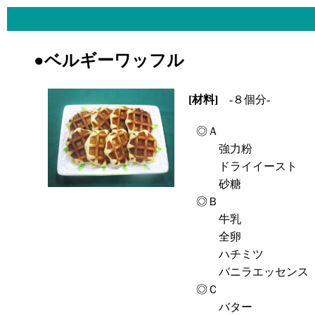
●ベルギーワッフル
[材料]
-８個分-
◎Ａ
強力粉
ドライイースト
砂糖
◎Ｂ
牛乳
全卵
ハチミツ
バニラエッセンス
◎Ｃ
バター