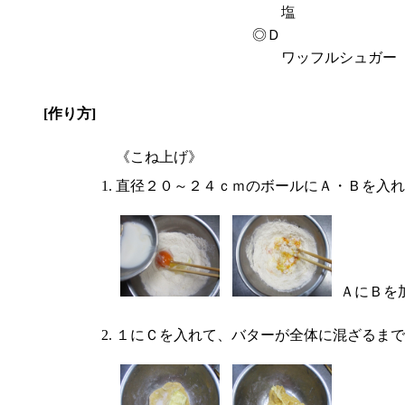
塩
◎Ｄ
ワッフルシュガー
[作り方]
《こね上げ》
直径２０～２４ｃｍのボールにＡ・Ｂを入れ
ＡにＢを
１にＣを入れて、バターが全体に混ざるまで