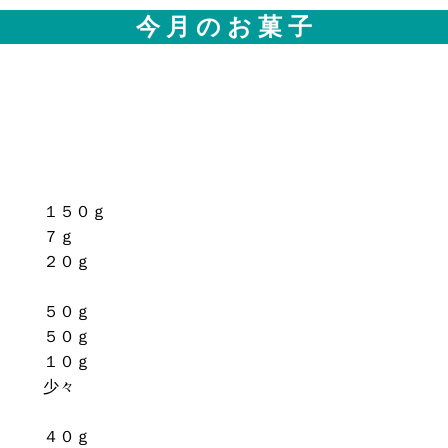
今 月 の お 菓 子
１５０ｇ
７ｇ
２０ｇ
５０ｇ
５０ｇ
１０ｇ
少々
４０ｇ