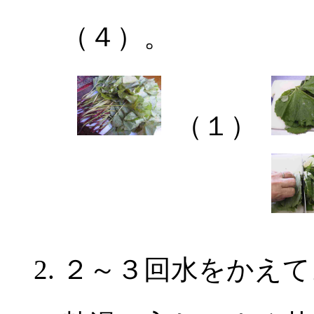
（４）。
（１）
２～３回水をかえて