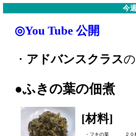
今週
◎You Tube 公開
・
アドバンスクラス
の
●ふきの葉の佃煮
[材料]
・フキの葉
２０