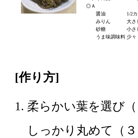
◎Ａ
醤油
1/2
みりん
大さ
砂糖
小さ
うま味調味料
少々
[作り方]
柔らかい葉を選び（
しっかり丸めて（３