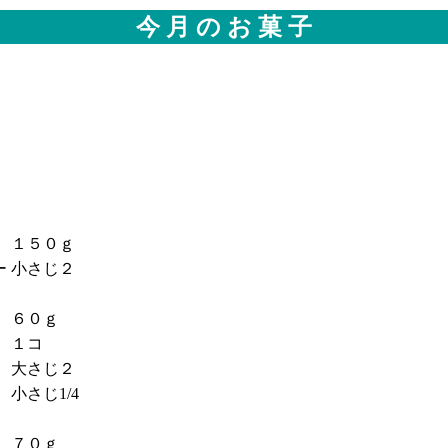
今 月 の お 菓 子
１５０ｇ
ー
小さじ２
６０ｇ
１コ
大さじ２
小さじ1/4
７０ｇ