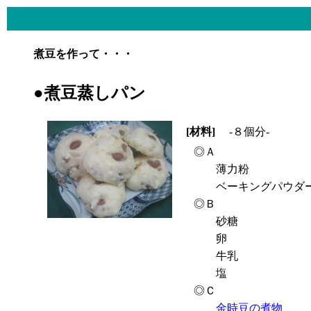
煮豆を作って・・・
●煮豆蒸しパン
[材料]
-８個分-
◎Ａ
薄力粉
ベーキングパウダ
◎Ｂ
砂糖
卵
牛乳
塩
◎Ｃ
金時豆の煮物