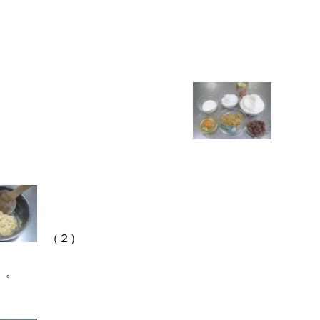
（２）
）。