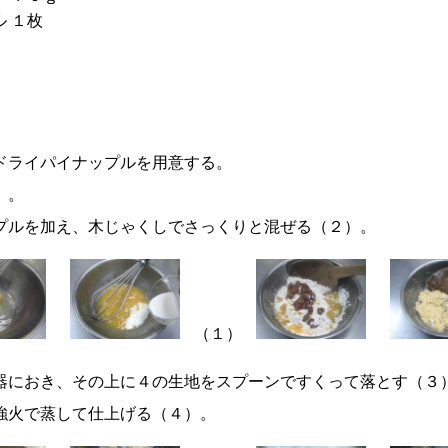
ル
１枚
ドライパイナップルを用意する。
）。
プルを加え、木じゃくしでさっくりと混ぜる（２）。
（１）
器におき、その上に４の生地をスプーンですくって落とす（３
強火で蒸して仕上げる（４）。