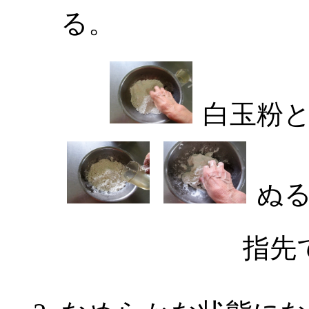
る。
白玉粉
ぬる
指先