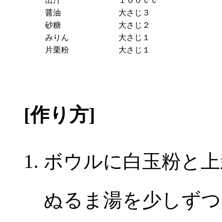
出汁
１００ｃｃ
醤油
大さじ３
砂糖
大さじ２
みりん
大さじ１
片栗粉
大さじ１
[作り方]
ボウルに白玉粉と上
ぬるま湯を少しずつ