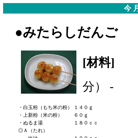
今 
●みたらしだんご
[材料]
-
分） -
・白玉粉（もち米の粉）
１４０ｇ
・上新粉（米の粉）
６０ｇ
・ぬるま湯
１８０ｃｃ
◎Ａ（たれ）