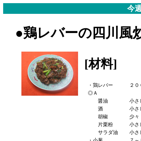
今週
●鶏レバーの四川風
[材料]
- 
・鶏レバー
２０
◎Ａ
醤油
小さ
酒
小さ
胡椒
少々
片栗粉
小さ
サラダ油
小さ
・小葱
７～