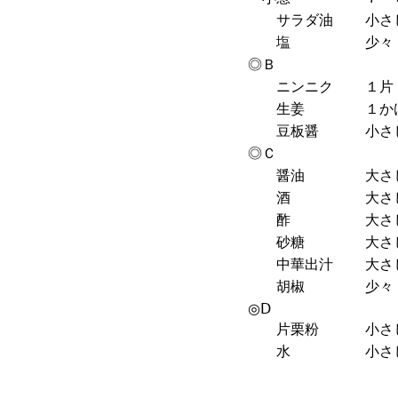
サラダ油
小さ
塩
少々
◎Ｂ
ニンニク
１片
生姜
１か
豆板醤
小さ
◎Ｃ
醤油
大さ
酒
大さ
酢
大さ
砂糖
大さ
中華出汁
大さ
胡椒
少々
◎Ⅾ
片栗粉
小さじ
水
小さ