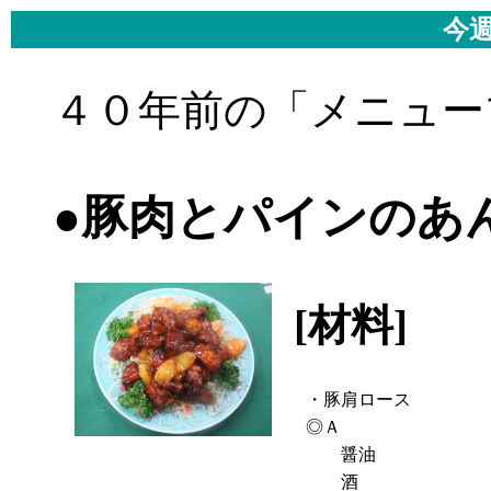
今週
４０年前の「メニュー
●豚肉とパインのあ
[材料]
- 
・豚肩ロース
◎Ａ
醤油
酒