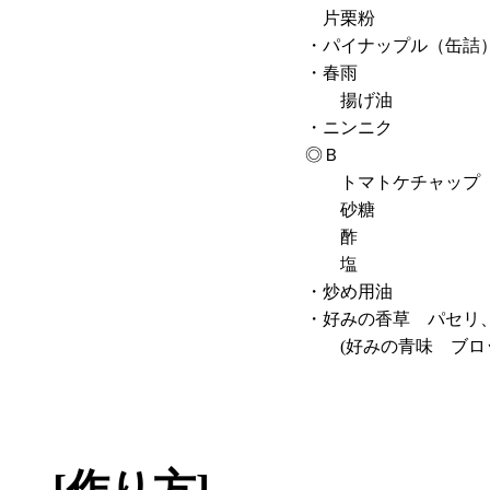
片栗粉
・パイナップル（缶詰
・春雨
揚げ油
・ニンニク
◎Ｂ
トマトケチャップ
砂糖
酢
塩
・炒め用油
・好みの香草 パセリ
(好みの青味 ブロ
[作り方]