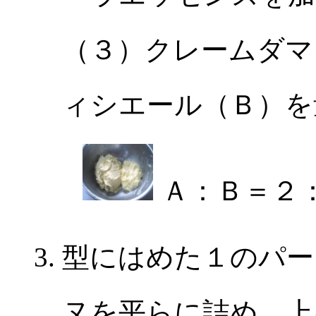
（３）クレームダマ
ィシエール（Ｂ）を
Ａ：Ｂ＝２
型にはめた１のパー
ヌを平らに詰め、上