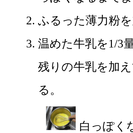
ふるった薄力粉を
温めた牛乳を1/
残りの牛乳を加え
る。
白っぽく