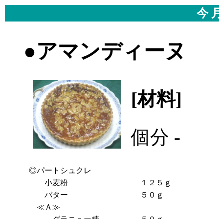
今 
●アマンディーヌ
[材料]
-
個分 -
◎パートシュクレ
小麦粉
１２５ｇ
バター
５０ｇ
≪Ａ≫