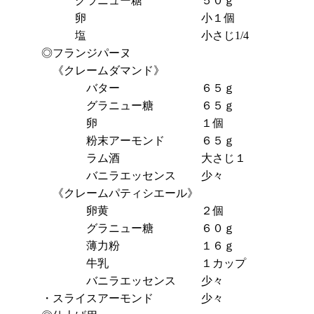
グラニュー糖
５０ｇ
卵
小１個
塩
小さじ1/4
◎フランジパーヌ
《クレームダマンド》
バター
６５ｇ
グラニュー糖
６５ｇ
卵
１個
粉末アーモンド
６５ｇ
ラム酒
大さじ１
バニラエッセンス
少々
《クレームパティシエール》
卵黄
２個
グラニュー糖
６０ｇ
薄力粉
１６ｇ
牛乳
１カップ
バニラエッセンス
少々
・スライスアーモンド
少々