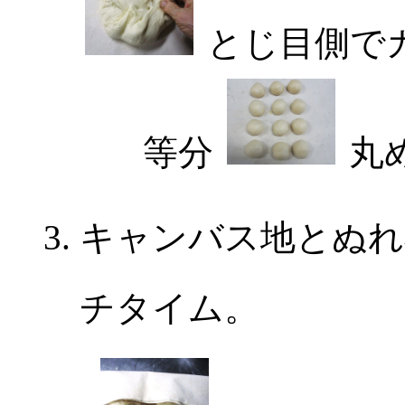
とじ目側で
等分
丸
キャンバス地とぬれ
チタイム。