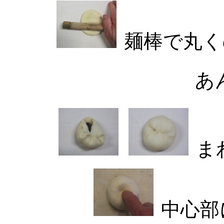
麺棒で丸
あ
ま
中心部