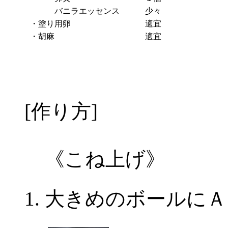
バニラエッセンス
少々
・塗り用卵
適宜
・胡麻
適宜
[作り方]
《こね上げ》
大きめのボールにＡ