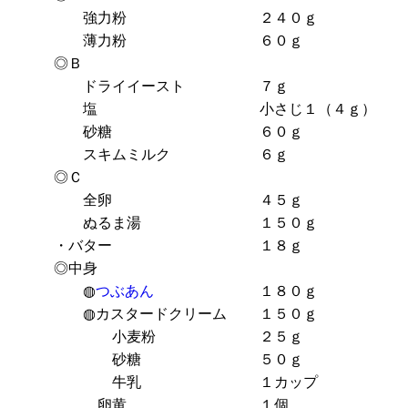
強力粉
２４０ｇ
薄力粉
６０ｇ
◎Ｂ
ドライイースト
７ｇ
塩
小さじ１（４ｇ）
砂糖
６０ｇ
スキムミルク
６ｇ
◎Ｃ
全卵
４５ｇ
ぬるま湯
１５０ｇ
・バター
１８ｇ
◎中身
◍
つぶあん
１８０ｇ
◍カスタードクリーム
１５０ｇ
小麦粉
２５ｇ
砂糖
５０ｇ
牛乳
１カップ
卵黄
１個